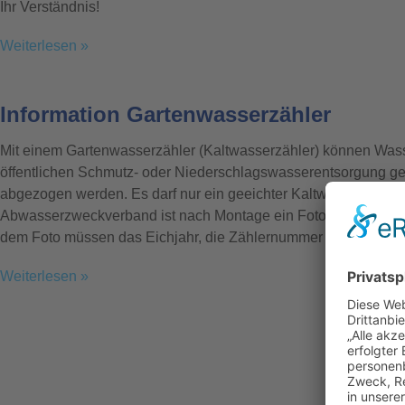
Ihr Verständnis!
Weiterlesen »
Information Gartenwasserzähler
Mit einem Gartenwasserzähler (Kaltwasserzähler) können Wass
öffentlichen Schmutz- oder Niederschlagswasserentsorgung 
abgezogen werden. Es darf nur ein geeichter Kaltwasserzähle
Abwasserzweckverband ist nach Montage ein Foto des verbaut
dem Foto müssen das Eichjahr, die Zählernummer sowie der
Weiterlesen »