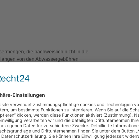
Öffnung
uns ein
081
inf
ermengen, die nachweislich nicht in die
gelangen von den Abwassergebühren
r eingesetzt werden. Dem
en Kaltwasserzählers zuzusenden. Auf
Sitz
Ni
Te
Ni
Te