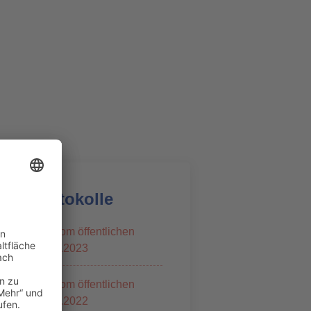
szeiten an oder schreiben Sie
e E-Mail.
45 / 9286-30
o@awzv-sgg.de
ungsprotokolle
ederschrift vom öffentlichen
il vom 28.03.2023
ederschrift vom öffentlichen
il vom 25.10.2022