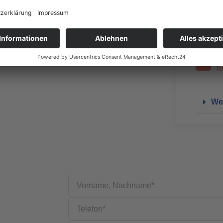
Ni
Te
Ni
Te
Wei