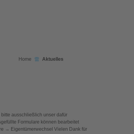
Aktuelles
Home
Aktuelles
Sie 
itte ausschließlich unser dafür
sgefüllte Formulare können bearbeitet
re → Eigentümerwechsel Vielen Dank für
Rufen S